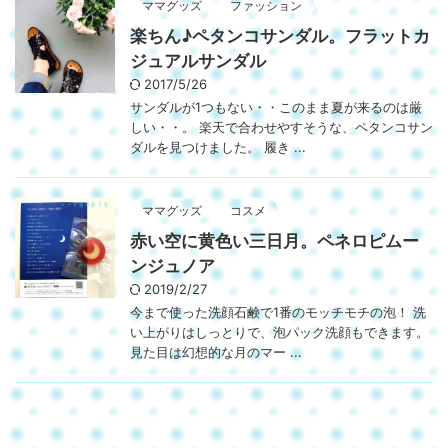
ママグッズ
ファッション
楽ちん♪ペタンコサンダル。フラットカ
ジュアルサンダル
2017/5/26
サンダルが1つもない・・このまま夏が来るのは厳
しい・・。 楽天で合わせやすそうな、ペタンコサン
ダルを見つけました。 履き ...
ママグッズ
コスメ
赤い空に黄色い三日月。ペネロピムー
ンジュノア
2019/2/27
今まで使った洗顔石鹸で1番のモッチモチの泡！ 洗
い上がりはしっとりで、泡パック洗顔もできます。
見た目は幻想的な月のマー ...