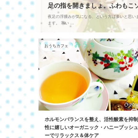
足の指を開きましょ。ふわもこ
夜足の浮腫みが気になる、という方は多いと思い
ます。 寒い ...
おうちカフェ
201
ホルモンバランスを整え、活性酸素を抑
性に嬉しいオーガニック・ハニーブッシ
ーでリラックス＆体ケア