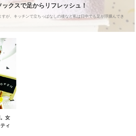
ソックスで足からリフレッシュ！
ますが、キッチンで立ちっぱなしの後など私は日中でも足が浮腫んでき
9/2/27
制。女
ュティ