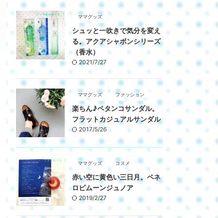
ママグッズ
シュッと一吹きで気分を変え
る。アクアシャボンシリーズ
（香水）
2021/7/27
ママグッズ
ファッション
楽ちん♪ペタンコサンダル。
フラットカジュアルサンダル
2017/5/26
ママグッズ
コスメ
赤い空に黄色い三日月。ペネ
ロピムーンジュノア
2019/2/27