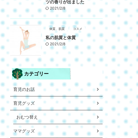
ツの香りが出ました
2021/2/8
体質、肌質
コスメ
私の肌質と体質
2021/2/8
カテゴリー
育児のお話
育児グッズ
おむつ替え
ママグッズ