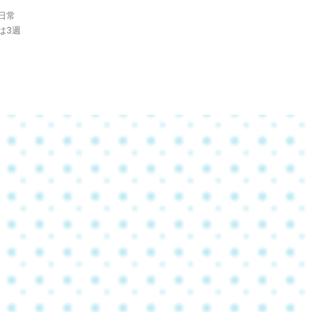
日常
は3週